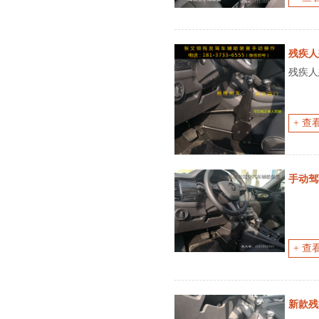
残疾人
残疾人
+ 查
手动驾
+ 查
新款残