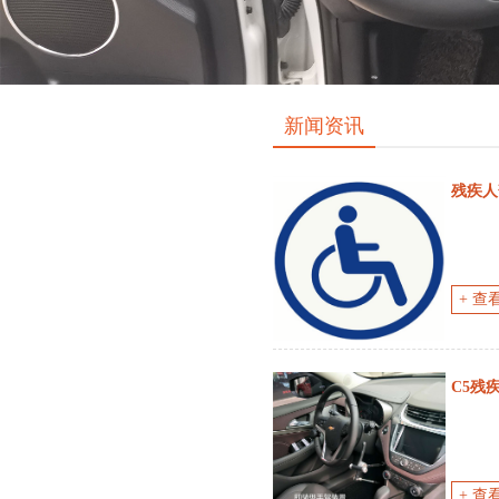
新闻资讯
残疾人
+ 查
C5残
+ 查