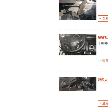
+ 查
星福祉
手驾安
+ 查
残疾人
+ 查