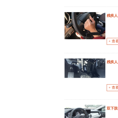
残疾人
+ 查
残疾人
+ 查
双下肢