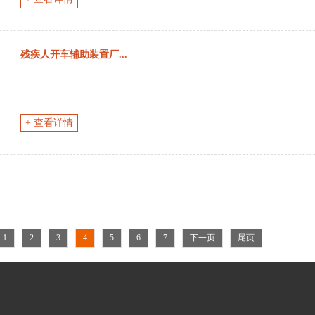
残疾人开车辅助装置厂...
+ 查看详情
1
2
3
4
5
6
7
下一页
尾页