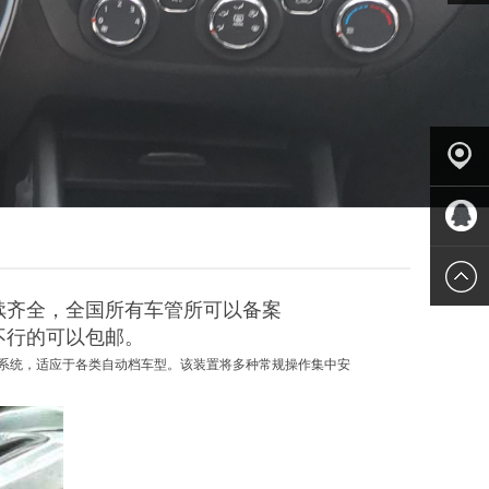
产品中
心
QQ客服
续齐全，全国所有车管所可以备案
不行的可以包邮。
系统，适应于各类自动档车型。该装置将多种常规操作集中安